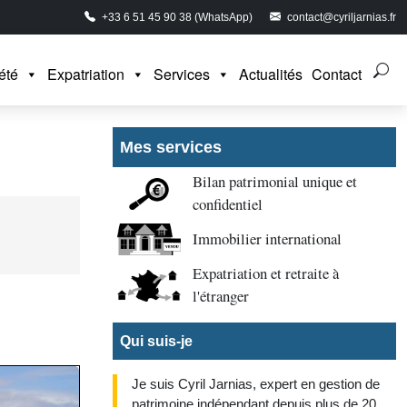
+33 6 51 45 90 38 (WhatsApp)
contact@cyriljarnias.fr
été
Expatriation
Services
Actualités
Contact
Mes services
Bilan patrimonial unique et
confidentiel
Immobilier international
Expatriation et retraite à
l'étranger
Qui suis-je
Je suis Cyril Jarnias, expert en gestion de
patrimoine indépendant depuis plus de 20