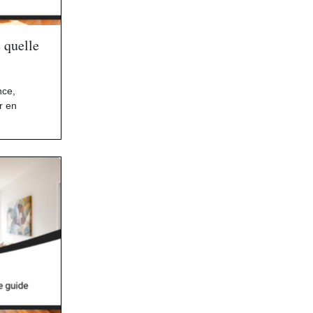
 quelle
nce
,
r en