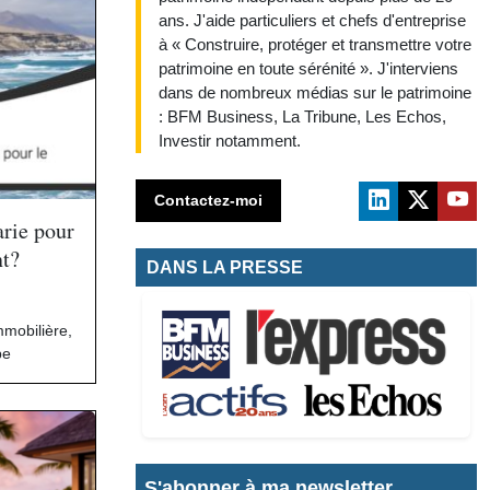
ans. J'aide particuliers et chefs d'entreprise
à « Construire, protéger et transmettre votre
patrimoine en toute sérénité ». J'interviens
dans de nombreux médias sur le patrimoine
: BFM Business, La Tribune, Les Echos,
Investir notamment.
Contactez-moi
rie pour
nt?
DANS LA PRESSE
immobilière
,
pe
S'abonner à ma newsletter