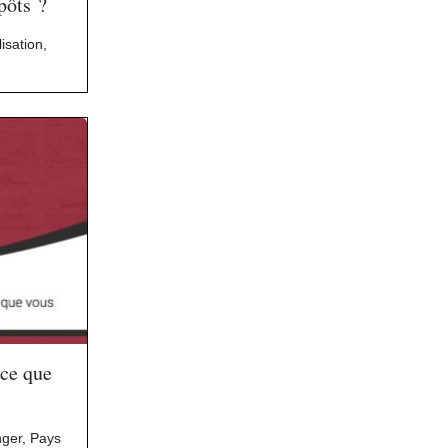
pôts ?
lisation
,
 ce que
nger
,
Pays