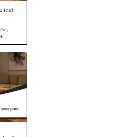
e tout
ière
,
ce
e