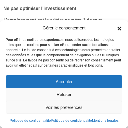
Ne pas optimiser l’investissement
L’emplacement est le critère numéro 1 de tout
investissement immobilier
. Il est également nécessaire de
Gérer le consentement
choisir un programme Malraux dans un secteur sauvegardé
Pour offrir les meilleures expériences, nous utilisons des technologies
qui soit bien situé en plein centre-ville. Il est primordial de
telles que les cookies pour stocker et/ou accéder aux informations des
choisir un emplacement pertinent où la demande locatif est
appareils. Le fait de consentir à ces technologies nous permettra de traiter
des données telles que le comportement de navigation ou les ID uniques
forte et qui peut présenter un potentiel locatif important avec
sur ce site. Le fait de ne pas consentir ou de retirer son consentement peut
un attrait réel et plus de 50 000 habitants. Il ne faut pas
avoir un effet négatif sur certaines caractéristiques et fonctions.
hésiter à voir des programmes déjà réalisés avant de se
lancer.
Accepter
Surévaluer le loyer
Refuser
Le dispositif Malraux comporte l’obligation de louer son
Voir les préférences
bien immobilier pendant au moins 9 ans
. Comme il n’y a
ni condition de ressources du locataire ni plafond de loyer
Politique de confidentialité
Politique de confidentialité
Mentions légales
dans le dispositif Malraux, il peut être tentant le demander