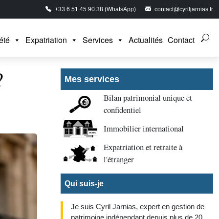
+33 6 51 45 90 38 (WhatsApp)
contact@cyriljarnias.fr
été
Expatriation
Services
Actualités
Contact
?
Mes services
Bilan patrimonial unique et
confidentiel
Immobilier international
Expatriation et retraite à
l'étranger
Qui suis-je
Je suis Cyril Jarnias, expert en gestion de
patrimoine indépendant depuis plus de 20