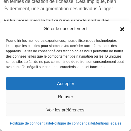
en termes de création de richesse. Cela implique, bien
évidemment, une augmentation des individus à loger.
Enfin, vous avez le fait qu’une grande partie des
terrains constructibles dans le pays appartiennent au
Gérer le consentement
secteur privé.
Ce dernier a pourtant tendance à refuser
Pour offrir les meilleures expériences, nous utilisons des technologies
toute proposition de lâcher du mètre carré en masse.
telles que les cookies pour stocker et/ou accéder aux informations des
Aucune règlementation locale ne peut par ailleurs
appareils. Le fait de consentir à ces technologies nous permettra de traiter
des données telles que le comportement de navigation ou les ID uniques
contraindre ses propriétaires à le faire.
sur ce site. Le fait de ne pas consentir ou de retirer son consentement peut
avoir un effet négatif sur certaines caractéristiques et fonctions.
Quelle est la fiscalité au
Luxembourg ?
Accepter
Refuser
Voir les préférences
Politique de confidentialité
Politique de confidentialité
Mentions légales