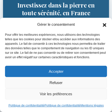
Investissez dans la pierre en
toute sérénité, en France
comme à l’international
Gérer le consentement
Achat, vente, fiscalité immobilière, diversification à
Pour offrir les meilleures expériences, nous utilisons des technologies
l’étranger… Profitez d’un accompagnement expert et
telles que les cookies pour stocker et/ou accéder aux informations des
appareils. Le fait de consentir à ces technologies nous permettra de traiter
personnalisé pour concrétiser et optimiser chacun
des données telles que le comportement de navigation ou les ID uniques
de vos projets immobiliers.
sur ce site. Le fait de ne pas consentir ou de retirer son consentement peut
avoir un effet négatif sur certaines caractéristiques et fonctions.
Immobilier en France
Accepter
Immobilier à l'étranger
Refuser
Optimisation fiscale immobilière
Voir les préférences
Investissement locatif
Politique de confidentialité
Politique de confidentialité
Mentions légales
Structuration patrimoniale immobilière