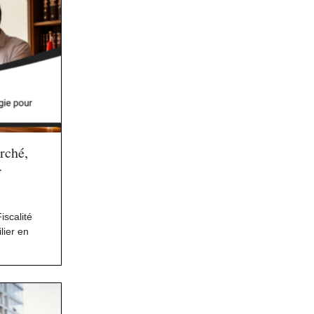
rché,
r
iscalité
lier en