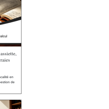
assiette,
vraies
scalité en
estion de