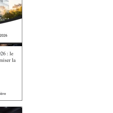
26 : le
miser la
ière