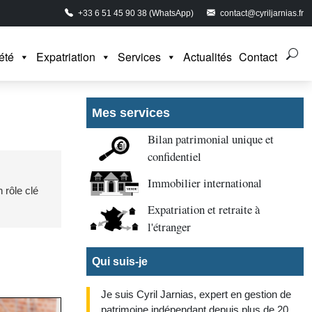
+33 6 51 45 90 38 (WhatsApp)
contact@cyriljarnias.fr
été
Expatriation
Services
Actualités
Contact
Mes services
Bilan patrimonial unique et
confidentiel
Immobilier international
 rôle clé
Expatriation et retraite à
l'étranger
Qui suis-je
Je suis Cyril Jarnias, expert en gestion de
patrimoine indépendant depuis plus de 20