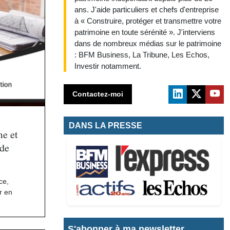
ans. J'aide particuliers et chefs d'entreprise
à « Construire, protéger et transmettre votre
patrimoine en toute sérénité ». J'interviens
dans de nombreux médias sur le patrimoine
: BFM Business, La Tribune, Les Echos,
Investir notamment.
Contactez-moi
DANS LA PRESSE
e et
 de
nce
,
r en
S'abonner à ma newsletter