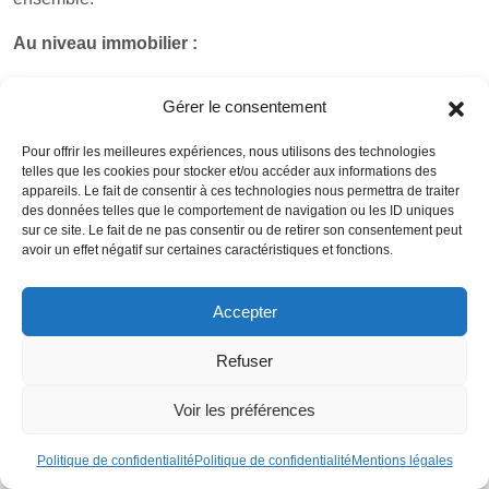
Au niveau immobilier :
Le marché immobilier dans la ville de Dallas est très
Gérer le consentement
dynamique
. On constate que depuis octobre 2020 à fin
novembre 2021, le prix d’une propriété immobilière a
Pour offrir les meilleures expériences, nous utilisons des technologies
progressé en moyenne de 20% (contre 19,30% pour la
telles que les cookies pour stocker et/ou accéder aux informations des
appareils. Le fait de consentir à ces technologies nous permettra de traiter
moyenne nationale).
Une propriété immobilière
des données telles que le comportement de navigation ou les ID uniques
s’échange en moyenne à un prix de 290 564 dollars
sur ce site. Le fait de ne pas consentir ou de retirer son consentement peut
américains
(contre 316 368 dollars américains pour la
avoir un effet négatif sur certaines caractéristiques et fonctions.
moyenne nationale).
Accepter
Evolution des prix dans l’immobilier dans la ville de
Dallas (sur la période 2012 – 2021)
Refuser
On constate une forte hausse des prix depuis 2012. En
Voir les préférences
2012, une propriété immobilière s’échangeait en moyenne
à un prix de seulement 122 000 dollars américains.
Politique de confidentialité
Politique de confidentialité
Mentions légales