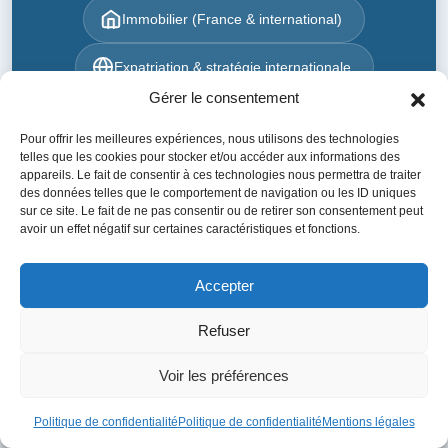
Immobilier (France & international)
Expatriation & stratégie internationale
Gérer le consentement
Défiscalisation
Création de société
Pour offrir les meilleures expériences, nous utilisons des technologies
telles que les cookies pour stocker et/ou accéder aux informations des
Prendre rendez-vous
appareils. Le fait de consentir à ces technologies nous permettra de traiter
des données telles que le comportement de navigation ou les ID uniques
sur ce site. Le fait de ne pas consentir ou de retirer son consentement peut
Découvrir nos expertises
avoir un effet négatif sur certaines caractéristiques et fonctions.
Accepter
+20 ans d'expertise patrimoniale
Refuser
Approche globale et indépendante
100% Conseils adaptés à votre situation
Voir les préférences
Conseiller indépendant certifié
Réponse sous 24h
Politique de confidentialité
Politique de confidentialité
Mentions légales
Accompagnement personnalisé