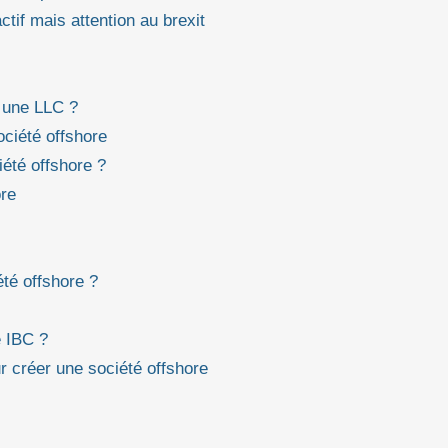
tif mais attention au brexit
 une LLC ?
ociété offshore
été offshore ?
ore
été offshore ?
e IBC ?
our créer une société offshore