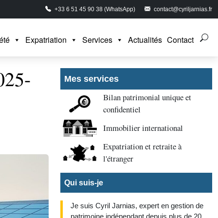
+33 6 51 45 90 38 (WhatsApp)
contact@cyriljarnias.fr
été
Expatriation
Services
Actualités
Contact
025-
Mes services
Bilan patrimonial unique et
confidentiel
Immobilier international
Expatriation et retraite à
l'étranger
Qui suis-je
Je suis Cyril Jarnias, expert en gestion de
patrimoine indépendant depuis plus de 20