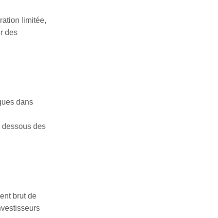
ation limitée,
ur des
iques dans
en dessous des
nt brut de
nvestisseurs