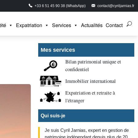
+33 6 51 45 90 38 (WhatsApp)
contact@cyriljarnias.fr
été
Expatriation
Services
Actualités
Contact
Mes services
Bilan patrimonial unique et
confidentiel
Immobilier international
Expatriation et retraite à
l'étranger
Qui suis-je
Je suis Cyril Jarnias, expert en gestion de
patrimoine indépendant depuis plus de 20