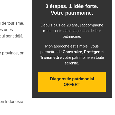
3 étapes. 1 idée forte.
Votre patrimoine.
s de tourisme,
Depuis plus de 20 ans, j'accompagne
les unes
mes clients dans la gestion de leur
qui sont déjà
patrimoine.
Mon approche est simple : vous
permettre de
Construire
,
Protéger
et
e province, on
Transmettre
votre patrimoine en toute
sérénité.
Diagnostic patrimonial
OFFERT
 en Indonésie