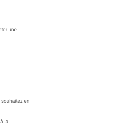
eter une.
e souhaitez en
à la