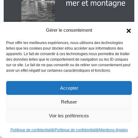
Gérer le consentement
Pour offrir les meilleures expériences, nous utilisons des technologies
Le Monténégro reste encore un pays relativement jeune. Le
telles que les cookies pour stocker et/ou accéder aux informations des
pays a en effet déclaré son indépendance le 3 juin 2006.
appareils. Le fait de consentir à ces technologies nous permettra de traiter
des données telles que le comportement de navigation ou les ID uniques
Depuis cette date, le pays s’efforce de se développer en
sur ce site. Le fait de ne pas consentir ou de retirer son consentement peut
adaptant sa législation locale et en votant des
lois
avoir un effet négatif sur certaines caractéristiques et fonctions.
favorisant les investissements étrangers
. Si vous n’avez
encore jamais visité le Monténégro, il faut savoir que ce
Accepter
pays est absolument magnifique : situé entre la mer et la
montagne, le paysage est à couper le souffle. C’est bien sûr
Refuser
une destination incontournable en vue d’implanter une
résidence secondaire à l’étranger
.
Voir les préférences
Des prix attractifs dans l’immobilier
Politique de confidentialité
Politique de confidentialité
Mentions légales
au Monténégro :