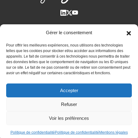
Qui suis-je ?
Gérer le consentement
Voir tous les articles
Pour offrir les meilleures expériences, nous utilisons des technologies
Plan des articles
telles que les cookies pour stocker et/ou accéder aux informations des
Cyril Jarnias dans la Presse
appareils. Le fait de consentir à ces technologies nous permettra de traiter
des données telles que le comportement de navigation ou les ID uniques
Contactez-moi
sur ce site. Le fait de ne pas consentir ou de retirer son consentement peut
avoir un effet négatif sur certaines caractéristiques et fonctions.
Bilan patrimonial unique et confidentiel
Accepter
Immobilier international
Expatriation et retraite à l’étranger
Refuser
Actualités
Voir les préférences
Mentions légales
-
Politique de confidentialité
© 2010-2026 Cyril JARNIAS Expert en gestion de patrimoine
+33 6
Politique de confidentialité
Politique de confidentialité
Mentions légales
51 45 90 38
contact@cyriljarnias.fr