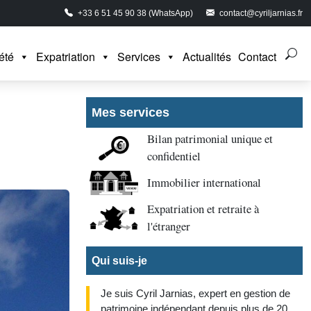
+33 6 51 45 90 38 (WhatsApp)
contact@cyriljarnias.fr
été
Expatriation
Services
Actualités
Contact
Mes services
Bilan patrimonial unique et
confidentiel
Immobilier international
Expatriation et retraite à
l'étranger
Qui suis-je
Je suis Cyril Jarnias, expert en gestion de
patrimoine indépendant depuis plus de 20