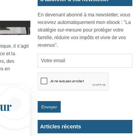
En devenant abonné à ma newsletter, vous
recevrez automatiquement mon ebook : "La
stratégie sur-mesure pour protéger votre
famille, réduire vos impôts et vivre de vos
revenus".
que, il s’agit
ce et la
es, des
es en
our
Envoyer
Articles récents