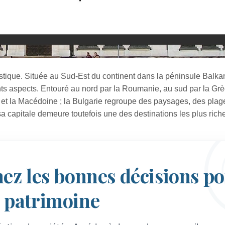
istique. Située au Sud-Est du continent dans la péninsule Balkani
ents aspects. Entouré au nord par la Roumanie, au sud par la Grè
ie et la Macédoine ; la Bulgarie regroupe des paysages, des plag
a sa capitale demeure toutefois une des destinations les plus rich
nez les bonnes décisions p
e patrimoine