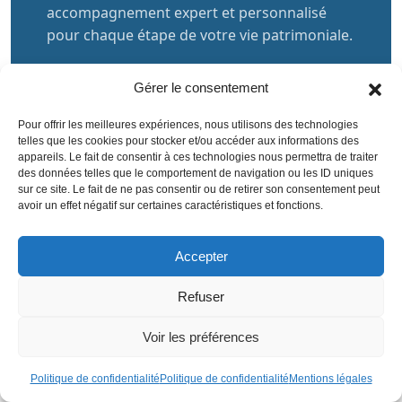
accompagnement expert et personnalisé
pour chaque étape de votre vie patrimoniale.
Optimisation fiscale
Cession d'entreprise
Gérer le consentement
Succession & transmission
Pour offrir les meilleures expériences, nous utilisons des technologies
Ingénierie patrimoniale
Investissements
telles que les cookies pour stocker et/ou accéder aux informations des
appareils. Le fait de consentir à ces technologies nous permettra de traiter
des données telles que le comportement de navigation ou les ID uniques
sur ce site. Le fait de ne pas consentir ou de retirer son consentement peut
Prendre rendez-vous
avoir un effet négatif sur certaines caractéristiques et fonctions.
Découvrir nos services
Accepter
Refuser
+20 ans
360°
100%
d'expertise
Approche globale
Conseils
Voir les préférences
patrimoniale
et indépendante
sur-mesure
Politique de confidentialité
Politique de confidentialité
Mentions légales
Conseiller indépendant certifié
Réponse sous 24h