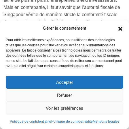
attire de plus en plus d’entrepreneurs et d’investisseurs.
Mais en contrepartie, il faut savoir que l’autorité fiscale de
Singapour vérifie de manière stricte la conformité fiscale
des entreprises et elle n’hésite pas à appliquer des
Gérer le consentement
sanctions très sévères pour toutes les entreprises non
conformes.
Pour offrir les meilleures expériences, nous utilisons des technologies
telles que les cookies pour stocker et/ou accéder aux informations des
Réglementation FATCA / CRS
appareils. Le fait de consentir à ces technologies nous permettra de traiter
des données telles que le comportement de navigation ou les ID uniques
Les banques de Singapour appliquent la
sur ce site. Le fait de ne pas consentir ou de retirer son consentement peut
réglementation américaine FATCA
(Foreign Account Tax
avoir un effet négatif sur certaines caractéristiques et fonctions.
Compliance Act) ainsi que les règles CRS. Cela signifie
que lors de l’ouverture d’un compte, la banque va exiger
Accepter
des informations sur les actionnaires de la société, ainsi
que les bénéficiaires effectux ultimes de l’entreprise. En
Refuser
ouvrant un compte bancaire d’entreprise, vous devez ainsi
Voir les préférences
vous attendre à des contrôles de conformité très stricts. Les
banques reportent ensuite toutes ces informations aux
Politique de confidentialité
Politique de confidentialité
Mentions légales
administrations fiscales des pays d’origine.