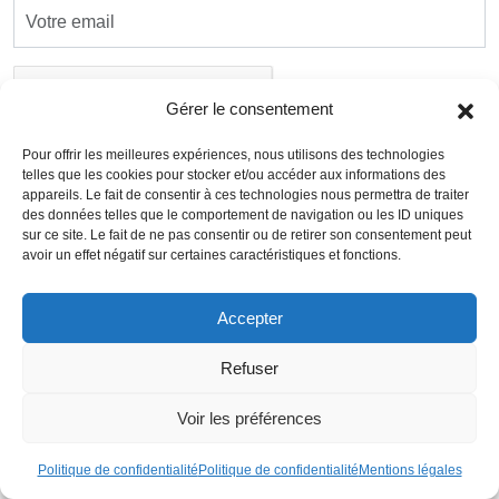
Gérer le consentement
Pour offrir les meilleures expériences, nous utilisons des technologies
telles que les cookies pour stocker et/ou accéder aux informations des
Envoyer
appareils. Le fait de consentir à ces technologies nous permettra de traiter
des données telles que le comportement de navigation ou les ID uniques
sur ce site. Le fait de ne pas consentir ou de retirer son consentement peut
avoir un effet négatif sur certaines caractéristiques et fonctions.
Articles récents
Accepter
Redressement des services en Allemagne : une
croissance qui peine à s’affirmer
Refuser
Escalade des tensions commerciales : Pékin réagit
Voir les préférences
aux droits de douane US
Politique de confidentialité
Politique de confidentialité
Mentions légales