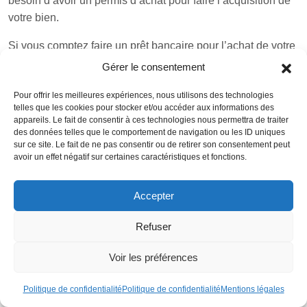
besoin d’avoir un permis d’achat pour faire l’acquisition de
votre bien.
Si vous comptez faire un prêt bancaire pour l’achat de votre
bien immobilier sur le territoire danois, il est à noter que
Gérer le consentement
vous allez devoir payer un taux plus élevé qu’un résident
Pour offrir les meilleures expériences, nous utilisons des technologies
danois. En effet, les acomptes à payer peuvent aller au-delà
telles que les cookies pour stocker et/ou accéder aux informations des
de 10 à 15 %.
Ce n’est donc pas très bénéfique pour un
appareils. Le fait de consentir à ces technologies nous permettra de traiter
étranger de faire un prêt au Danemark. Il vaut mieux
des données telles que le comportement de navigation ou les ID uniques
sur ce site. Le fait de ne pas consentir ou de retirer son consentement peut
constituer vos fonds en dehors de leurs terres.
avoir un effet négatif sur certaines caractéristiques et fonctions.
En tant que résident
Accepter
Si vous êtes un résident danois, il est très facile de faire
l’acquisition d’un bien immobilier. Il y a même des offres
Refuser
particulièrement alléchantes pour profiter d’un très bon
rendement annuel. C’est d’ailleurs pour cela que beaucoup
Voir les préférences
d’étrangers font appel à un contact d’un résident danois
Politique de confidentialité
Politique de confidentialité
Mentions légales
pour faire l’achat d’un immobilier. Le transfert de bien