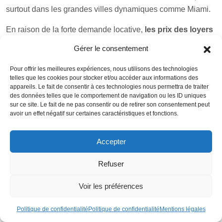
surtout dans les grandes villes dynamiques comme Miami.
En raison de la forte demande locative,
les prix des loyers
augmentent chaque année
. Un appartement de 3
Gérer le consentement
chambres se loue en moyenne à 1 284 USD par mois.
Malgré la crise sanitaire du Covid-19, on constate une forte
Pour offrir les meilleures expériences, nous utilisons des technologies
telles que les cookies pour stocker et/ou accéder aux informations des
hausse des loyers dans la plupart des états américains.
appareils. Le fait de consentir à ces technologies nous permettra de traiter
des données telles que le comportement de navigation ou les ID uniques
Les
revenus locatifs
, ainsi que les plus-values
sur ce site. Le fait de ne pas consentir ou de retirer son consentement peut
immobilières, supportent une fiscalité beaucoup plus
avoir un effet négatif sur certaines caractéristiques et fonctions.
simple et moins lourde qu’en France
. Un investissement
immobilier locatif aux USA peut être amorti sur une durée
Accepter
de 27.5 ans. La taxe sur une plus-value immobilière aux
USA est de 20% seulement, contre 34.50%. Les
Refuser
investisseurs français qui ont choisi d’investir dans
l’immobilier locatif aux USA bénéficient de la convention de
Voir les préférences
non double imposition signée entre la France et les USA.
Politique de confidentialité
Politique de confidentialité
Mentions légales
Le
marché immobilier américain
est très liquide
. La