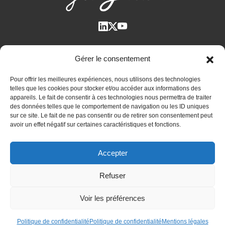
Qui suis-je ?
Gérer le consentement
Voir tous les articles
Pour offrir les meilleures expériences, nous utilisons des technologies
Plan des articles
telles que les cookies pour stocker et/ou accéder aux informations des
Cyril Jarnias dans la Presse
appareils. Le fait de consentir à ces technologies nous permettra de traiter
des données telles que le comportement de navigation ou les ID uniques
Contactez-moi
sur ce site. Le fait de ne pas consentir ou de retirer son consentement peut
avoir un effet négatif sur certaines caractéristiques et fonctions.
Bilan patrimonial unique et confidentiel
Accepter
Immobilier international
Expatriation et retraite à l’étranger
Refuser
Actualités
Voir les préférences
Mentions légales
-
Politique de confidentialité
© 2010-2026 Cyril JARNIAS Expert en gestion de patrimoine
+33 6
Politique de confidentialité
Politique de confidentialité
Mentions légales