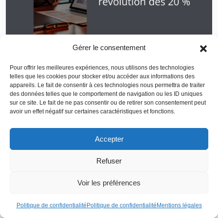
Gérer le consentement
C’est la mesure la plus commentée de la loi de finances
Pour offrir les meilleures expériences, nous utilisons des technologies
2026 : la
création d’une taxe spécifique sur certains
telles que les cookies pour stocker et/ou accéder aux informations des
actifs détenus par les holdings patrimoniales
, codifiée à
appareils. Le fait de consentir à ces technologies nous permettra de traiter
l’article 235 ter C du CGI.
des données telles que le comportement de navigation ou les ID uniques
sur ce site. Le fait de ne pas consentir ou de retirer son consentement peut
D’un projet à 2 % sur tous les actifs non
avoir un effet négatif sur certaines caractéristiques et fonctions.
professionnels…
Accepter
Le projet initial, dans le
projet de loi de finances
pour 2026,
était
radical
:
Refuser
–
une taxe annuelle de 2 % sur la
valeur de marché
des
Voir les préférences
actifs non opérationnels,
Politique de confidentialité
Politique de confidentialité
Mentions légales
–
un seuil global d’actifs d’au moins 5 millions d’euros,