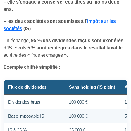
–
elle s’engage à conserver ces titres au moins deux
ans,
–
les deux sociétés sont soumises à l’
impôt sur les
sociétés
(IS).
En échange,
95 % des dividendes reçus sont exonérés
d’IS
. Seuls
5 % sont réintégrés dans le résultat taxable
au titre des « frais et charges ».
Exemple chiffré simplifié :
Flux de dividendes
Sans holding (IS plein)
Ave
Dividendes bruts
100 000 €
100
Base imposable IS
100 000 €
5 0
IS à 25 %
25 000 €
1 2