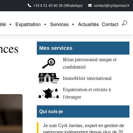
+33 6 51 45 90 38 (WhatsApp)
contact@cyriljarnias.fr
été
Expatriation
Services
Actualités
Contact
nces
Mes services
Bilan patrimonial unique et
confidentiel
Immobilier international
Expatriation et retraite à
l'étranger
Qui suis-je
Je suis Cyril Jarnias, expert en gestion de
patrimoine indépendant depuis plus de 20