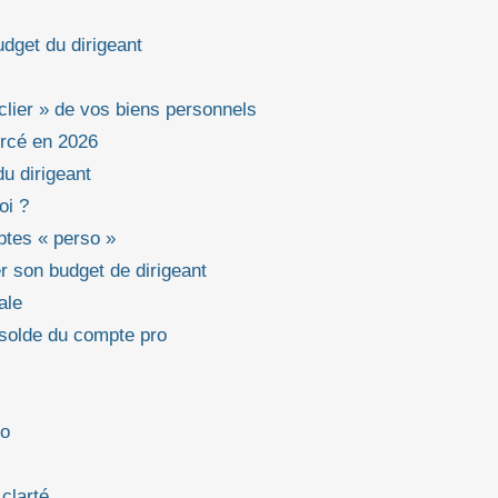
udget du dirigeant
clier » de vos biens personnels
orcé en 2026
u dirigeant
oi ?
ptes « perso »
er son budget de dirigeant
ale
 solde du compte pro
ro
clarté