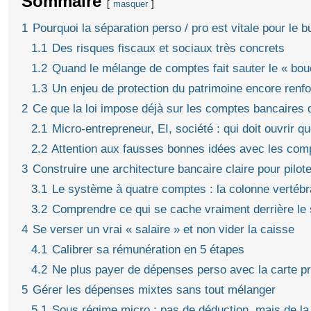
Sommaire
masquer
1
Pourquoi la séparation perso / pro est vitale pour le b
1.1
Des risques fiscaux et sociaux très concrets
1.2
Quand le mélange de comptes fait sauter le « bou
1.3
Un enjeu de protection du patrimoine encore renf
2
Ce que la loi impose déjà sur les comptes bancaires d
2.1
Micro‑entrepreneur, EI, société : qui doit ouvrir qu
2.2
Attention aux fausses bonnes idées avec les com
3
Construire une architecture bancaire claire pour pilot
3.1
Le système à quatre comptes : la colonne vertébr
3.2
Comprendre ce qui se cache vraiment derrière le
4
Se verser un vrai « salaire » et non vider la caisse
4.1
Calibrer sa rémunération en 5 étapes
4.2
Ne plus payer de dépenses perso avec la carte p
5
Gérer les dépenses mixtes sans tout mélanger
5.1
Sous régime micro : pas de déduction, mais de la 