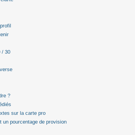
profil
enir
 / 30
nverse
dre ?
dédiés
tes sur la carte pro
et un pourcentage de provision