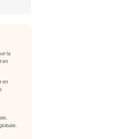
sur la
t en
r en
e
ale,
 globale.