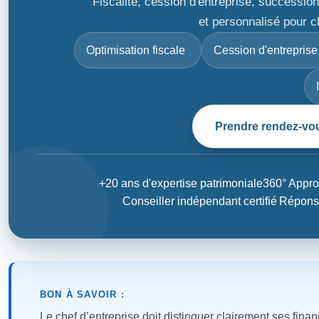
Fiscalité, cession d'entreprise, success
et personnalisé pour c
Optimisation fiscale
Cession d'entreprise
Prendre rendez-vo
+20 ans d'expertise patrimoniale
360° Appro
Conseiller indépendant certifié
Répons
BON À SAVOIR :
Le chef d’entreprise doit distinguer clairement ses fina