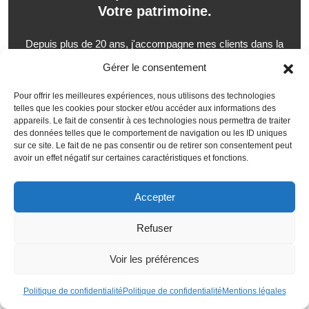
Votre patrimoine.
Depuis plus de 20 ans, j'accompagne mes clients dans la
gestion de leur patrimoine.
Gérer le consentement
Mon approche est simple : vous permettre de
Pour offrir les meilleures expériences, nous utilisons des technologies
Construire
,
Protéger
et
Transmettre
votre patrimoine
telles que les cookies pour stocker et/ou accéder aux informations des
en toute sérénité.
appareils. Le fait de consentir à ces technologies nous permettra de traiter
des données telles que le comportement de navigation ou les ID uniques
sur ce site. Le fait de ne pas consentir ou de retirer son consentement peut
Diagnostic patrimonial
avoir un effet négatif sur certaines caractéristiques et fonctions.
OFFERT
Accepter
Refuser
Ces articles pourraient
Voir les préférences
vous intéresser
Politique de confidentialité
Politique de confidentialité
Mentions légales