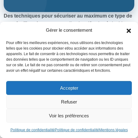
Des techniques pour sécuriser au maximum ce type de
portefeuille existent
, comme l’authentification à double
Gérer le consentement
facteurs, des mots de passe forts ou encore une navigation
Internet sécurisée avec des logiciels mis à jour
Pour offrir les meilleures expériences, nous utilisons des technologies
régulièrement.
telles que les cookies pour stocker et/ou accéder aux informations des
appareils. Le fait de consentir à ces technologies nous permettra de traiter
En règle générale,
il est préférable d’utiliser ce type de
des données telles que le comportement de navigation ou les ID uniques
sur ce site. Le fait de ne pas consentir ou de retirer son consentement peut
portefeuille pour de faibles quantités de crypto-
avoir un effet négatif sur certaines caractéristiques et fonctions.
monnaies ou encore si vous avez l’habitude de
fréquemment échanger votre stock de crypto-
Accepter
monnaies
(c’est-à-dire du trading actif).
Refuser
N’oubliez pas enfin que vous n’êtes pas réellement le
propriétaire direct de la clé privée
. La plateforme
Voir les préférences
d’échange qui stocke cette clé privée, et donc ainsi tous les
développeurs ayant contribué au développement de la
Politique de confidentialité
Politique de confidentialité
Mentions légales
plateforme, peuvent accéder à cette clé privée. Il y a là un