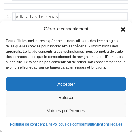
Villa à Las Terrenas
Gérer le consentement
Prix : 280000 €
Pour offrir les meilleures expériences, nous utilisons des technologies
telles que les cookies pour stocker et/ou accéder aux informations des
Surface : 150 m² (1867 €/m²)
appareils. Le fait de consentir à ces technologies nous permettra de traiter
des données telles que le comportement de navigation ou les ID uniques
Description : 3 chambres, 2 salles de bains, grand
sur ce site. Le fait de ne pas consentir ou de retirer son consentement peut
séjour, cuisine ouverte, jardin tropical, piscine
avoir un effet négatif sur certaines caractéristiques et fonctions.
privée
Accepter
Localisation : Quartier résidentiel calme à 10
minutes à pied de la plage
Refuser
Loyer mensuel estimé : 1 600 €
Voir les préférences
Rentabilité : 6,2% (après charges d’entretien et
taxes estimées à 3 500 €/an)
Politique de confidentialité
Politique de confidentialité
Mentions légales