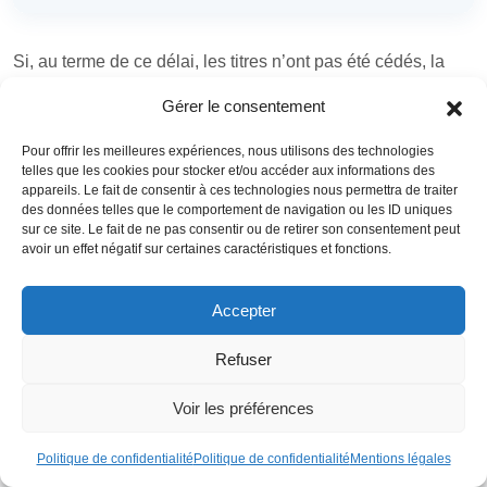
Si, au terme de ce délai, les titres n’ont pas été cédés, la
dette d’
Exit Tax
est
annulée
. En cas de revente avant la fin
Gérer le consentement
du délai, le sursis tombe et l’impôt devient
exigible
, avec
une éventuelle imputation de l’impôt payé à l’étranger pour
Pour offrir les meilleures expériences, nous utilisons des technologies
éviter une double imposition économique.
telles que les cookies pour stocker et/ou accéder aux informations des
appareils. Le fait de consentir à ces technologies nous permettra de traiter
Retour en France et annulation
des données telles que le comportement de navigation ou les ID uniques
sur ce site. Le fait de ne pas consentir ou de retirer son consentement peut
avoir un effet négatif sur certaines caractéristiques et fonctions.
Le retour à la
résidence fiscale française
dans le délai de
conservation, alors que les titres sont toujours détenus,
entraîne l’
annulation automatique
de l’Exit Tax. L’impôt ne
Accepter
sera dû que si une
cession intervient ultérieurement
, en
Refuser
tant que résident, selon le régime normal des plus-values.
Non-résidents, investissements
Voir les préférences
français et plus-values
Politique de confidentialité
Politique de confidentialité
Mentions légales