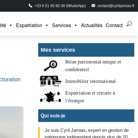
+33 6 51 45 90 38 (WhatsApp)
contact@cyriljarnias.fr
été
Expatriation
Services
Actualités
Contact
:
Mes services
Bilan patrimonial unique et
confidentiel
cturation
Immobilier international
Expatriation et retraite à
l'étranger
Qui suis-je
Je suis Cyril Jarnias, expert en gestion de
patrimoine indépendant depuis plus de 20