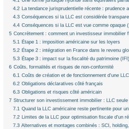
4.1
Une forme juridique hybride sans équivalent parfai
4.2
La tendance jurisprudentielle récente : prudence 
4.3
Conséquences si la LLC est considérée transpare
4.4
Conséquences si la LLC est vue comme opaque (s
5
Concrètement : comment un investisseur immobilier f
5.1
Étape 1 : imposition américaine sur les loyers
5.2
Étape 2 : intégration en France dans le revenu glo
5.3
Étape 3 : impact sur la fiscalité du patrimoine (IFI
6
Coûts, formalités et risques de non‑conformité
6.1
Coûts de création et de fonctionnement d’une LLC
6.2
Obligations déclaratives côté français
6.3
Obligations et risques côté américain
7
Structurer son investissement immobilier : LLC seul
7.1
Quand la LLC américaine reste pertinente pour un
7.2
Limites de la LLC pour optimisation fiscale d’un r
7.3
Alternatives et montages combinés : SCI, holding,