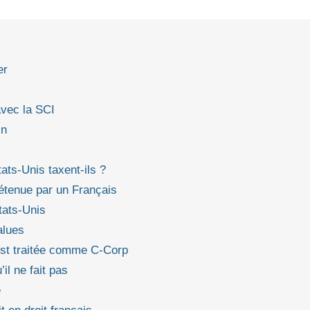
er
avec la SCI
in
ats‑Unis taxent-ils ?
étenue par un Français
tats‑Unis
alues
 est traitée comme C‑Corp
il ne fait pas
e