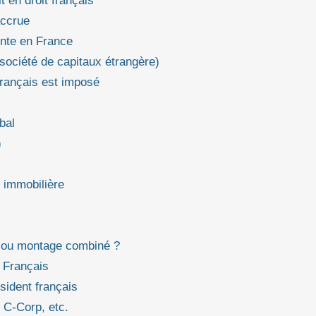
t en droit français
accrue
nte en France
ociété de capitaux étrangère)
rançais est imposé
bal
)
 immobilière
e ou montage combiné ?
 Français
ésident français
 C‑Corp, etc.