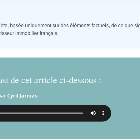
lète, basée uniquement sur des éléments factuels, de ce que sig
isseur immobilier français.
st de cet article ci-dessous :
par
Cyril Jarnias