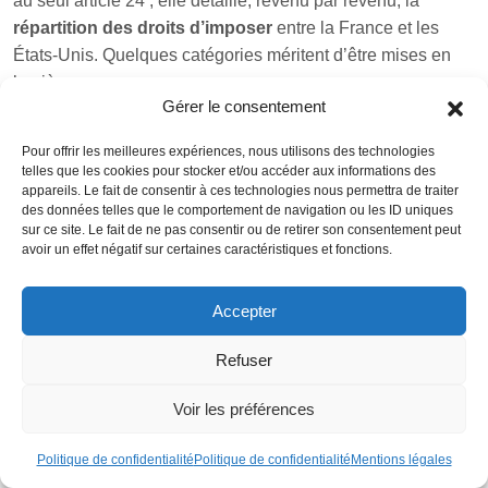
au seul article 24 ; elle détaille, revenu par revenu, la
répartition des droits d’imposer
entre la France et les
États‑Unis. Quelques catégories méritent d’être mises en
lumière.
Gérer le consentement
Dividendes, intérêts et redevances
Pour offrir les meilleures expériences, nous utilisons des technologies
L’article 10
plafonne la
retenue à la source sur
telles que les cookies pour stocker et/ou accéder aux informations des
appareils. Le fait de consentir à ces technologies nous permettra de traiter
dividendes
dans l’État de la source
: en règle générale,
des données telles que le comportement de navigation ou les ID uniques
15 % maximum
. Ce plafond descend à 5 % lorsque le
sur ce site. Le fait de ne pas consentir ou de retirer son consentement peut
bénéficiaire effectif est une société qui détient directement
avoir un effet négatif sur certaines caractéristiques et fonctions.
au moins 10 % du capital (ou des droits de vote) de la
société distributrice. Il peut même être ramené à 0 % pour
Accepter
certaines distributions intragroupe lorsque la participation
dépasse 80 % pendant au moins douze mois et que
Refuser
diverses conditions de limitation de bénéfices sont réunies.
Voir les préférences
Des régimes particuliers s’appliquent toutefois aux
véhicules d’investissement collectifs
comme les
SICAV,
Politique de confidentialité
Politique de confidentialité
Mentions légales
SIIC et SPPICAV
côté français, ou les
RIC et REIT
côté