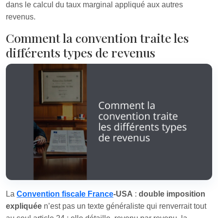
dans le calcul du taux marginal appliqué aux autres
revenus.
Comment la convention traite les
différents types de revenus
La
Convention fiscale France
‑USA
:
double imposition
expliquée
n’est pas un texte généraliste qui renverrait tout