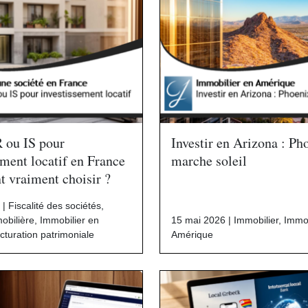
R ou IS pour
Investir en Arizona : Ph
ement locatif en France
marche soleil
 vraiment choisir ?
 |
Fiscalité des sociétés
,
mobilière
,
Immobilier en
15 mai 2026 |
Immobilier
,
Immob
cturation patrimoniale
Amérique