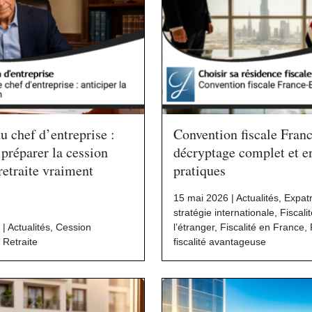
u chef d’entreprise :
Convention fiscale Fran
réparer la cession
décryptage complet et e
retraite vraiment
pratiques
15 mai 2026 |
Actualités
,
Expatr
stratégie internationale
,
Fiscali
 |
Actualités
,
Cession
l’étranger
,
Fiscalité en France
,
,
Retraite
fiscalité avantageuse