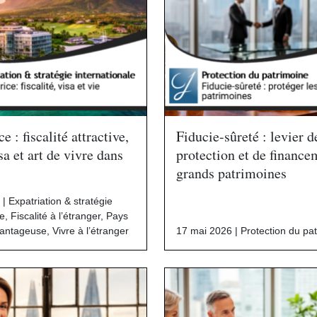
e : fiscalité attractive,
Fiducie-sûreté : levier d
sa et art de vivre dans
protection et de finance
grands patrimoines
 |
Expatriation & stratégie
le
,
Fiscalité à l’étranger
,
Pays
avantageuse
,
Vivre à l’étranger
17 mai 2026 |
Protection du pa