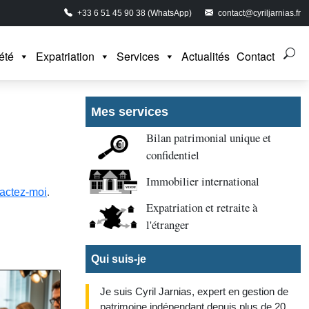
+33 6 51 45 90 38 (WhatsApp)
contact@cyriljarnias.fr
été
Expatriation
Services
Actualités
Contact
Mes services
Bilan patrimonial unique et
confidentiel
Immobilier international
actez-moi
.
Expatriation et retraite à
l'étranger
Qui suis-je
Je suis Cyril Jarnias, expert en gestion de
patrimoine indépendant depuis plus de 20