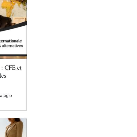
 : CFE et
les
ratégie