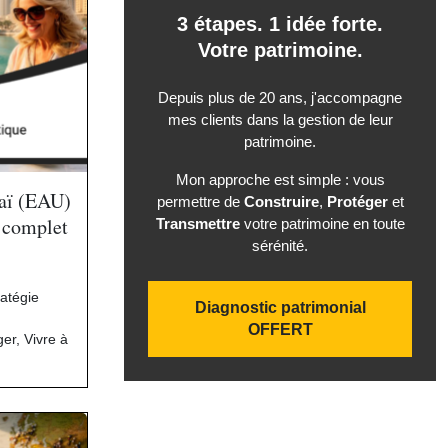
3 étapes. 1 idée forte.
Votre patrimoine.
Depuis plus de 20 ans, j'accompagne
mes clients dans la gestion de leur
patrimoine.
Mon approche est simple : vous
baï (EAU)
permettre de
Construire
,
Protéger
et
l complet
Transmettre
votre patrimoine en toute
sérénité.
ratégie
Diagnostic patrimonial
OFFERT
ger
,
Vivre à