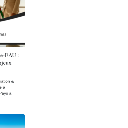
ce-EAU :
njeux
iation &
té à
Pays à