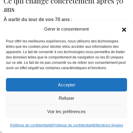
Ce qui change concrètement après 70
ans
À partir du jour de vos 70 ans
:
Gérer le consentement
– vous pouvez toujours verser sur votre PER, sans limite de
montant ;
Pour offrir les meilleures expériences, nous utilisons des technologies
telles que les cookies pour stocker et/ou accéder aux informations des
– mais
ces versements ne sont plus déductibles
: aucun
appareils. Le fait de consentir à ces technologies nous permettra de traiter
des données telles que le comportement de navigation ou les ID uniques
gain fiscal immédiat.
sur ce site. Le fait de ne pas consentir ou de retirer son consentement peut
avoir un effet négatif sur certaines caractéristiques et fonctions.
BON À SAVOIR :
Accepter
En contrepartie, la fiscalité à la sortie est adoucie
Refuser
pour cette part
Voir les préférences
– en cas de sortie en capital, la fraction correspondant aux
Politique de confidentialité
Politique de confidentialité
Mentions légales
versements non déduits après 70 ans est
exonérée