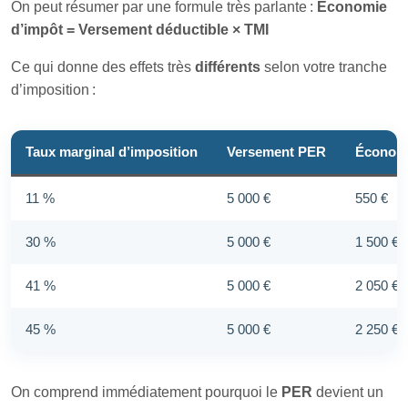
On peut résumer par une formule très parlante :
Économie
d’impôt = Versement déductible × TMI
Ce qui donne des effets très
différents
selon votre tranche
d’imposition :
Taux marginal d’imposition
Versement PER
Économi
11 %
5 000 €
550 €
30 %
5 000 €
1 500 €
41 %
5 000 €
2 050 €
45 %
5 000 €
2 250 €
On comprend immédiatement pourquoi le
PER
devient un