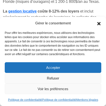
Floride (risques d’ouragans) et 1 200-1 800$/an au Texas.
La
gestion locative
coûte 8-12% des loyers
et inclut
généralement la recherche de locataires, la collecte des
Gérer le consentement
loyers et la maintenance courante
. Ce service est quasi-
indispensable pour les investisseurs à distance et garantit
Pour offrir les meilleures expériences, nous utilisons des technologies
une gestion professionnelle des biens.
telles que les cookies pour stocker et/ou accéder aux informations des
appareils. Le fait de consentir à ces technologies nous permettra de traiter
Optimisation fiscale et structuration
des données telles que le comportement de navigation ou les ID uniques
sur ce site. Le fait de ne pas consentir ou de retirer son consentement peut
La création d’une LLC (Limited Liability Company)
avoir un effet négatif sur certaines caractéristiques et fonctions.
américaine présente plusieurs avantages
:
protection du
patrimoine
personnel, simplification des successions et
Accepter
optimisation fiscale
. Le coût de création varie de 500 à 2
000$ selon l’État, avec des frais annuels de 50 à 500$.
Refuser
Les
intérêts d’emprunt
sont déductibles des revenus
Voir les préférences
locatifs
, même pour les non-résidents ayant contracté un
prêt américain
. Cette déductibilité améliore la rentabilité
Politique de confidentialité
Politique de confidentialité
Mentions légales
nette, particulièrement avec des taux d’endettement élevés.