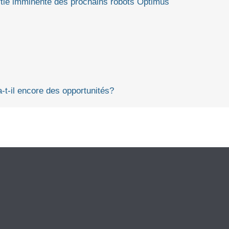
sortie imminente des prochains robots Optimus
-t-il encore des opportunités?