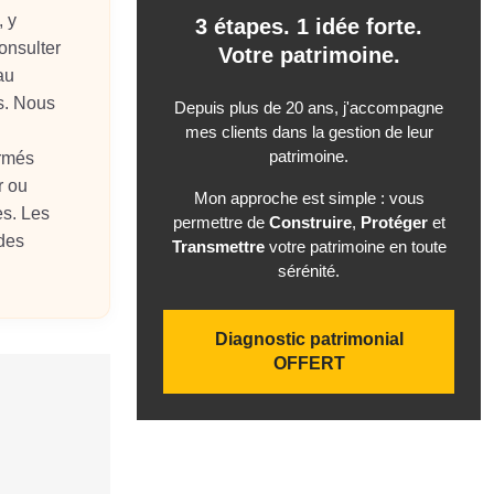
, y
3 étapes. 1 idée forte.
onsulter
Votre patrimoine.
au
ls. Nous
Depuis plus de 20 ans, j'accompagne
mes clients dans la gestion de leur
patrimoine.
ormés
r ou
Mon approche est simple : vous
es. Les
permettre de
Construire
,
Protéger
et
 des
Transmettre
votre patrimoine en toute
sérénité.
Diagnostic patrimonial
OFFERT