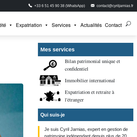
+33 6 51 45 90 38 (WhatsApp)
contact@cyriljarnias.fr
été
Expatriation
Services
Actualités
Contact
Mes services
Bilan patrimonial unique et
confidentiel
Immobilier international
Expatriation et retraite à
l'étranger
Qui suis-je
Je suis Cyril Jarnias, expert en gestion de
patrimoine indépendant depuis plus de 20