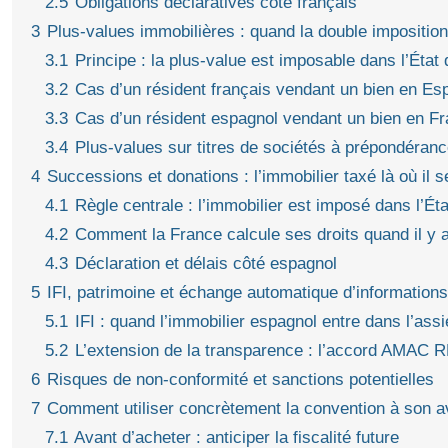
2.5
Obligations déclaratives côté français
3
Plus-values immobilières : quand la double imposition
3.1
Principe : la plus-value est imposable dans l’État 
3.2
Cas d’un résident français vendant un bien en E
3.3
Cas d’un résident espagnol vendant un bien en F
3.4
Plus-values sur titres de sociétés à prépondéran
4
Successions et donations : l’immobilier taxé là où il s
4.1
Règle centrale : l’immobilier est imposé dans l’Éta
4.2
Comment la France calcule ses droits quand il y
4.3
Déclaration et délais côté espagnol
5
IFI, patrimoine et échange automatique d’informations :
5.1
IFI : quand l’immobilier espagnol entre dans l’assi
5.2
L’extension de la transparence : l’accord AMAC R
6
Risques de non-conformité et sanctions potentielles
7
Comment utiliser concrètement la convention à son 
7.1
Avant d’acheter : anticiper la fiscalité future