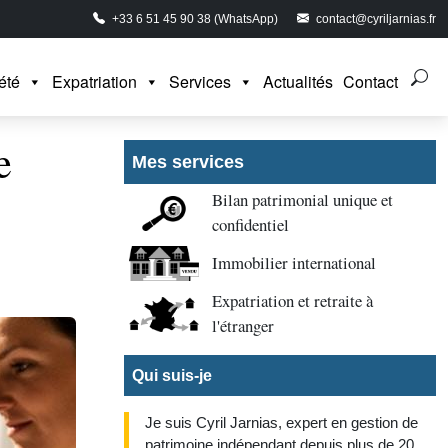
+33 6 51 45 90 38 (WhatsApp)
contact@cyriljarnias.fr
été
Expatriation
Services
Actualités
Contact
e
Mes services
Bilan patrimonial unique et
confidentiel
Immobilier international
Expatriation et retraite à
l'étranger
Qui suis-je
Je suis Cyril Jarnias, expert en gestion de
patrimoine indépendant depuis plus de 20