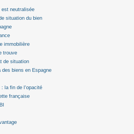
 est neutralisée
de situation du bien
spagne
rance
ce immobilière
e trouve
t de situation
 a des biens en Espagne
 la fin de l’opacité
ette française
BI
avantage