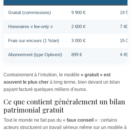
Gratuit (commissions)
9 900 €
19 50
Honoraires « fee-only »
2 600 €
7 400
Frais sur encours (1 %/an)
3 000 €
15 00
Abonnement (type Optivest)
899 €
4 495
Contrairement à l’intuition, le modèle
« gratuit » est
souvent le plus cher
à long terme, bien devant un bilan
payant facturé quelques milliers d’euros.
Ce que contient généralement un bilan
patrimonial gratuit
Tout le monde ne fait pas du «
faux conseil
» : certains
acteurs structurent un travail sérieux même sur un modèle à