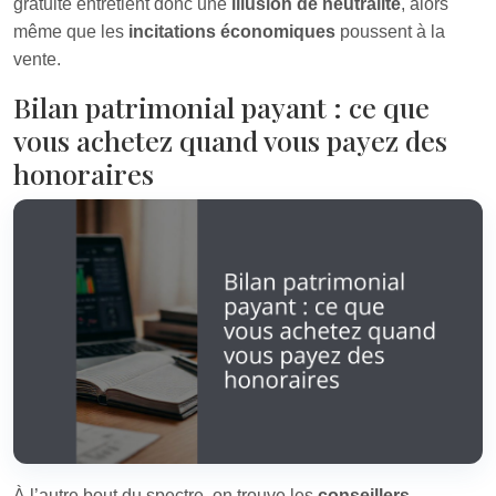
gratuité entretient donc une
illusion de neutralité
, alors
même que les
incitations économiques
poussent à la
vente.
Bilan patrimonial payant : ce que
vous achetez quand vous payez des
honoraires
À l’autre bout du spectre, on trouve les
conseillers