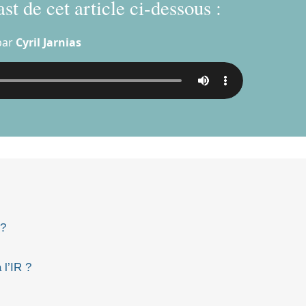
st de cet article ci-dessous :
par
Cyril Jarnias
 ?
l’IR ?