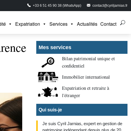
+33 6 51 45 90 38 (WhatsApp)
contact@cyriljarnias.fr
été
Expatriation
Services
Actualités
Contact
arence
Mes services
Bilan patrimonial unique et
confidentiel
Immobilier international
Expatriation et retraite à
l'étranger
Qui suis-je
Je suis Cyril Jarnias, expert en gestion de
patrimoine indépendant depuis plus de 20