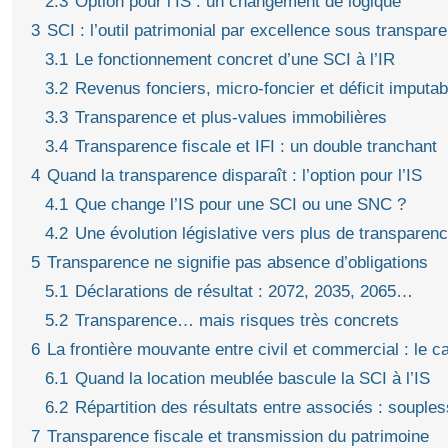
2.3
Option pour l’IS : un changement de logique
3
SCI : l’outil patrimonial par excellence sous transpare
3.1
Le fonctionnement concret d’une SCI à l’IR
3.2
Revenus fonciers, micro‑foncier et déficit imputab
3.3
Transparence et plus‑values immobilières
3.4
Transparence fiscale et IFI : un double tranchant
4
Quand la transparence disparaît : l’option pour l’IS
4.1
Que change l’IS pour une SCI ou une SNC ?
4.2
Une évolution législative vers plus de transparen
5
Transparence ne signifie pas absence d’obligations
5.1
Déclarations de résultat : 2072, 2035, 2065…
5.2
Transparence… mais risques très concrets
6
La frontière mouvante entre civil et commercial : le 
6.1
Quand la location meublée bascule la SCI à l’IS
6.2
Répartition des résultats entre associés : souple
7
Transparence fiscale et transmission du patrimoine