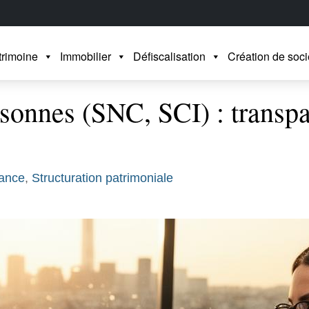
trimoine
Immobilier
Défiscalisation
Création de soci
rsonnes (SNC, SCI) : transp
rance
,
Structuration patrimoniale