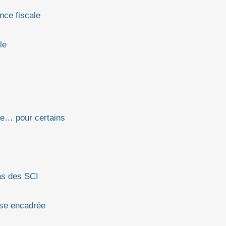
nce fiscale
le
ce… pour certains
cas des SCI
sse encadrée