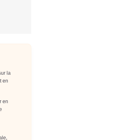
sur la
t en
r en
e
ale,