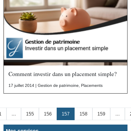
Comment investir dans un placement simple?
17 juillet 2014 |
Gestion de patrimoine
,
Placements
1
…
155
156
157
158
159
…
s