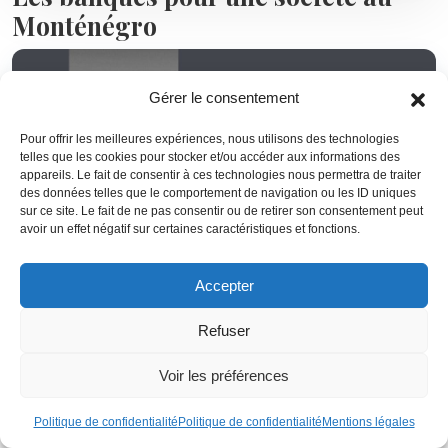
Monténégro
Gérer le consentement
Pour offrir les meilleures expériences, nous utilisons des technologies
telles que les cookies pour stocker et/ou accéder aux informations des
appareils. Le fait de consentir à ces technologies nous permettra de traiter
des données telles que le comportement de navigation ou les ID uniques
sur ce site. Le fait de ne pas consentir ou de retirer son consentement peut
avoir un effet négatif sur certaines caractéristiques et fonctions.
Accepter
Le Monténégro est raccordé au
réseau bancaire
Refuser
international IBAN
. Il est donc très facile pour une
entreprise d’envoyer ou de recevoir des paiements
Voir les préférences
internationaux. Il s’agit d’un gros avantage pour les
entreprises d’import-export établies au Monténégro.
Politique de confidentialité
Politique de confidentialité
Mentions légales