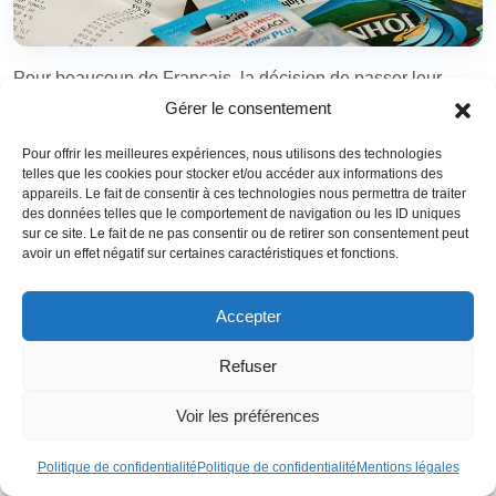
Pour beaucoup de Français, la décision de passer leur
retraite à l’étranger
est liée surtout à un besoin d’avoir un
Gérer le consentement
pouvoir d’achat plus élevé. Sur ce terrain, la Bulgarie arrive
Pour offrir les meilleures expériences, nous utilisons des technologies
loin devant la France. Comparée au Portugal, un autre pays
telles que les cookies pour stocker et/ou accéder aux informations des
très apprécié par les retraités français par ailleurs, elle
appareils. Le fait de consentir à ces technologies nous permettra de traiter
des données telles que le comportement de navigation ou les ID uniques
dispose encore d’une importante avancée.
sur ce site. Le fait de ne pas consentir ou de retirer son consentement peut
avoir un effet négatif sur certaines caractéristiques et fonctions.
Réduisez votre fiscalité en
Accepter
toute légalité et optimisez vos
Refuser
revenus durablement
Voir les préférences
Fiscalité en France, opportunités à l'étranger,
choix de juridictions avantageuses… Profitez d'un
Politique de confidentialité
Politique de confidentialité
Mentions légales
accompagnement expert et personnalisé pour