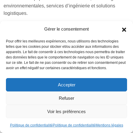
environnementales, services d’ingénierie et solutions
logistiques.
L’impact sur les chaînes d’approvisionnement mondiales
Gérer le consentement
est considérable. Les nouvelles routes commerciales
créées par la BRI réduisent les temps de transport de 1,7 à
Pour offrir les meilleures expériences, nous utilisons des technologies
telles que les cookies pour stocker et/ou accéder aux informations des
3,2% et diminuent les coûts commerciaux de 1,5 à 2,8%.
appareils. Le fait de consentir à ces technologies nous permettra de traiter
Ces améliorations bénéficient à l’ensemble des acteurs
des données telles que le comportement de navigation ou les ID uniques
économiques utilisant ces corridors, pas seulement aux
sur ce site. Le fait de ne pas consentir ou de retirer son consentement peut
avoir un effet négatif sur certaines caractéristiques et fonctions.
entreprises chinoises.
La BRI génère également des effets d’entraînement
Accepter
significatifs. Chaque dollar investi par la Chine dans les
infrastructures BRI stimule en moyenne 1,40 USD
Refuser
d’investissements additionnels de la part d’autres acteurs
Voir les préférences
internationaux. Cette démultiplication créent un écosystème
d’opportunités pour les entreprises occidentales capables
Politique de confidentialité
Politique de confidentialité
Mentions légales
de se positionner sur ces marchés.