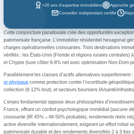
+20 ans d’expertise immobilière
Approche glo
Conseiller indépendant certifié
Répo
Cette conjoncture paradoxale crée des opportunités exceptionn
patrimoniale française. L’immobilier résidentiel hexagonal gé
charges opérationnelles croissantes. Trois destinations immobi
vérifiés : les États-Unis (Floride et régions rurales centrale
et Chypre (luxe côtier 6-8% net avec optimisation Non-Dom p
Parallèlement les classes d’actifs alternatives surperformen
or physique
comme protection contre l’incertitude géopolitique
collection (8-12% brut), et secteurs boursiers IA/santé/infrast
L’enjeu fondamental oppose deux philosophies d’investissemen
France, offrant un confort psychologique immédiat (aucune déc
croissante (IR 45%→48-50% probable), rendements réels négatif
active diversifie internationalement, exigeant un effort initial 
patrimoniale durable et des rendements diversifiés 2 à 3 fois 