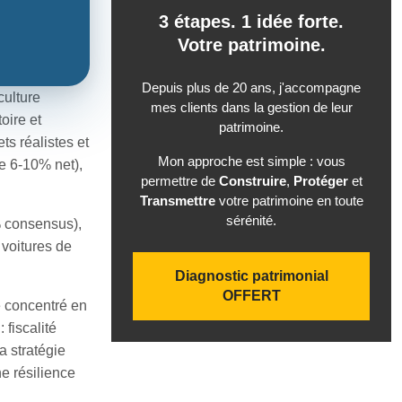
3 étapes. 1 idée forte.
Votre patrimoine.
Depuis plus de 20 ans, j'accompagne
culture
mes clients dans la gestion de leur
oire et
patrimoine.
ts réalistes et
Mon approche est simple : vous
ue 6-10% net),
permettre de
Construire
,
Protéger
et
Transmettre
votre patrimoine en toute
sérénité.
% consensus),
 voitures de
Diagnostic patrimonial
OFFERT
e concentré en
fiscalité
a stratégie
ne résilience