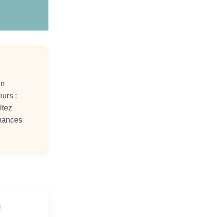
en
urs :
ltez
rmances