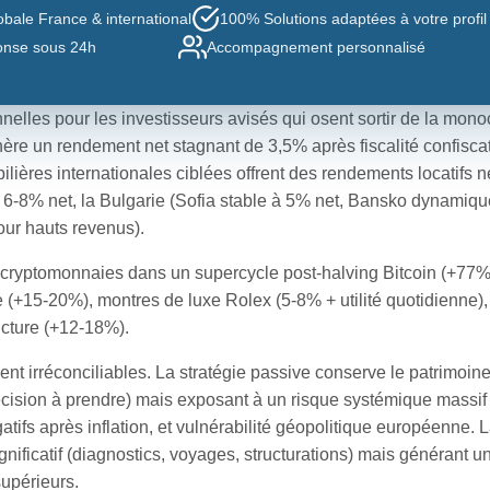
bale France & international
100% Solutions adaptées à votre profil
nse sous 24h
Accompagnement personnalisé
elles pour les investisseurs avisés qui osent sortir de la mono
nère un rendement net stagnant de 3,5% après fiscalité confiscat
lières internationales ciblées offrent des rendements locatifs ne
s) à 6-8% net, la Bulgarie (Sofia stable à 5% net, Bansko dynamiq
our hauts revenus).
t : cryptomonnaies dans un supercycle post-halving Bitcoin (+77
 (+15-20%), montres de luxe Rolex (5-8% + utilité quotidienne),
ructure (+12-18%).
t irréconciliables. La stratégie passive conserve le patrimoin
ision à prendre) mais exposant à un risque systémique massif : 
s après inflation, et vulnérabilité géopolitique européenne. L
significatif (diagnostics, voyages, structurations) mais générant u
supérieurs.