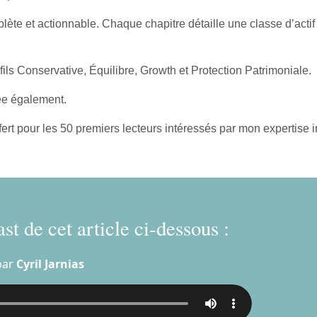
lète et actionnable. Chaque chapitre détaille une classe d’actif
ils Conservative, Équilibre, Growth et Protection Patrimoniale.
ée également.
fert pour les 50 premiers lecteurs intéressés par mon expertise
st de cet article ci-dessous :
par
Cyril Jarnias