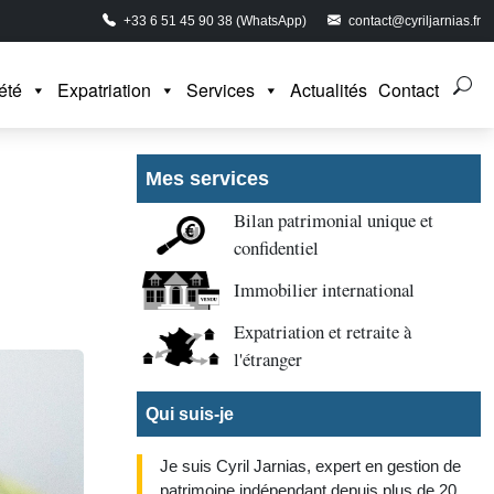
+33 6 51 45 90 38 (WhatsApp)
contact@cyriljarnias.fr
été
Expatriation
Services
Actualités
Contact
Mes services
Bilan patrimonial unique et
confidentiel
Immobilier international
Expatriation et retraite à
l'étranger
Qui suis-je
Je suis Cyril Jarnias, expert en gestion de
patrimoine indépendant depuis plus de 20