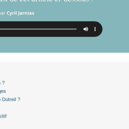
par
Cyril Jarnias
% ?
ges
 Dutreil ?
tif