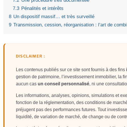
7.2
Une procédure très documentée
7.3
Pénalités et intérêts
8
Un dispositif massif… et très surveillé
9
Transmission, cession, réorganisation : l’art de combi
DISCLAIMER :
Les contenus publiés sur ce site sont fournis à des fins
gestion de patrimoine, l’investissement immobilier, la fin
aucun cas
un conseil personnalisé
, ni une consultati
Les informations, analyses, opinions, simulations et e
fonction de la réglementation, des conditions de march
préjugent pas des performances futures. Tout investis
liquidité, de variation de marché, de change ou de contr