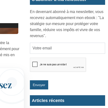
En devenant abonné à ma newsletter, vous
recevrez automatiquement mon ebook : "La
stratégie sur-mesure pour protéger votre
famille, réduire vos impôts et vivre de vos
revenus".
tre la
isément pour
té mis en
isez
Envoyer
Articles récents