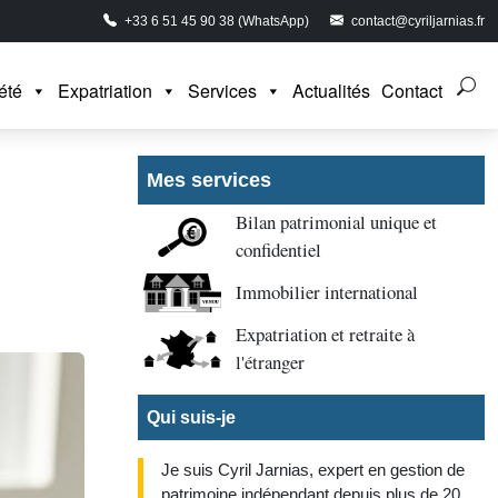
+33 6 51 45 90 38 (WhatsApp)
contact@cyriljarnias.fr
été
Expatriation
Services
Actualités
Contact
Mes services
Bilan patrimonial unique et
confidentiel
Immobilier international
Expatriation et retraite à
l'étranger
Qui suis-je
Je suis Cyril Jarnias, expert en gestion de
patrimoine indépendant depuis plus de 20