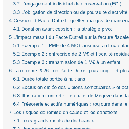
3.2
L’engagement individuel de conservation (ECI)
3.3
L’obligation de direction ou de poursuite d’activité
4
Cession et Pacte Dutreil : quelles marges de manœuv
4.1
Donation avant cession : la stratégie pivot
5
L’impact massif du Pacte Dutreil sur la facture fiscale
5.1
Exemple 1 : PME de 4 M€ transmise à deux enfant
5.2
Exemple 2 : entreprise de 2 M€ et fiscalité résidu
5.3
Exemple 3 : transmission de 1 M€ à un enfant
6
La réforme 2026 : un Pacte Dutreil plus long… et plus 
6.1
Durée totale portée à huit ans
6.2
Exclusion ciblée des « biens somptuaires » et act
6.3
Illustration concrète : le chalet de Megève dans la
6.4
Trésorerie et actifs numériques : toujours dans l
7
Les risques de remise en cause et les sanctions
7.1
Trois grands motifs de déchéance