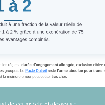
1 à 2
duit à une fraction de la valeur réelle de
de 1 à 2 % grâce à une exonération de 75
res avantages combinés.
i les règles :
durée d’engagement allongée
, exclusion ciblée 
 des groupes. Le
Pacte Dutreil
reste
l’arme absolue pour transm
 la moindre erreur peut coûter très cher.
st de cet article ci-dessous :