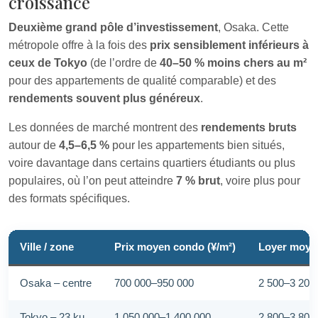
croissance
Deuxième grand pôle d’investissement
, Osaka. Cette
métropole offre à la fois des
prix sensiblement inférieurs à
ceux de Tokyo
(de l’ordre de
40–50 % moins chers au m²
pour des appartements de qualité comparable) et des
rendements souvent plus généreux
.
Les données de marché montrent des
rendements bruts
autour de
4,5–6,5 %
pour les appartements bien situés,
voire davantage dans certains quartiers étudiants ou plus
populaires, où l’on peut atteindre
7 % brut
, voire plus pour
des formats spécifiques.
Ville / zone
Prix moyen condo (¥/m²)
Loyer moyen
Osaka – centre
700 000–950 000
2 500–3 200
Tokyo – 23 ku
1 050 000–1 400 000
2 800–3 800