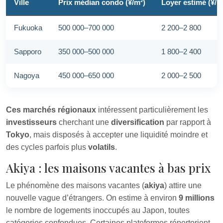
Ville
Prix médian condo (¥/m²)
Loyer estimé (¥/m
Fukuoka
500 000–700 000
2 200–2 800
Sapporo
350 000–500 000
1 800–2 400
Nagoya
450 000–650 000
2 000–2 500
Ces marchés régionaux
intéressent particulièrement les
investisseurs
cherchant une
diversification
par rapport à
Tokyo
, mais disposés à accepter une liquidité moindre et
des cycles parfois plus
volatils
.
Akiya : les maisons vacantes à bas prix
Le phénomène des maisons vacantes (
akiya
) attire une
nouvelle vague d’étrangers. On estime à environ
9 millions
le nombre de logements inoccupés au Japon, toutes
catégories confondues. Certaines plateformes répertorient