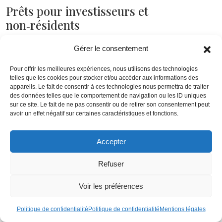
Prêts pour investisseurs et
non‑résidents
Pour l’
investissement locatif
, on entre dans la catégorie des
Gérer le consentement
« real estate investment loans »
. Ces financements sont,
en théorie, ouverts aux étrangers, mais le filtrage est
Pour offrir les meilleures expériences, nous utilisons des technologies
telles que les cookies pour stocker et/ou accéder aux informations des
nettement plus sévère. Beaucoup de grandes banques
appareils. Le fait de consentir à ces technologies nous permettra de traiter
exigent
la résidence permanente
, ou à défaut un long
des données telles que le comportement de navigation ou les ID uniques
historique de résidence et d’emploi au Japon.
sur ce site. Le fait de ne pas consentir ou de retirer son consentement peut
avoir un effet négatif sur certaines caractéristiques et fonctions.
Quelques établissements – souvent régionaux, ou des
filiales locales de banques étrangères – proposent des
Accepter
produits taillés pour les
investisseurs non‑résidents
, voire
basés à l’étranger. Les caractéristiques typiques ressortent
Refuser
assez clairement :
Voir les préférences
–
quotité de financement (LTV)
: entre
50 et 70 %
pour les
non‑résidents, là où un résident permanent peut obtenir
80
Politique de confidentialité
Politique de confidentialité
Mentions légales
%
;