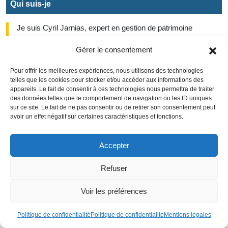
Qui suis-je
Je suis Cyril Jarnias, expert en gestion de patrimoine
indépendant depuis plus de 20 ans. J'aide particuliers et chefs
Gérer le consentement
d'entreprise à « Construire, protéger et transmettre votre
patrimoine en toute sérénité ». J'interviens dans de nombreux
Pour offrir les meilleures expériences, nous utilisons des technologies
médias sur le patrimoine : BFM Business, La Tribune, Les
telles que les cookies pour stocker et/ou accéder aux informations des
Echos, Investir notamment.
appareils. Le fait de consentir à ces technologies nous permettra de traiter
des données telles que le comportement de navigation ou les ID uniques
sur ce site. Le fait de ne pas consentir ou de retirer son consentement peut
Contactez-moi
avoir un effet négatif sur certaines caractéristiques et fonctions.
DANS LA PRESSE
Accepter
Refuser
Voir les préférences
Politique de confidentialité
Politique de confidentialité
Mentions légales