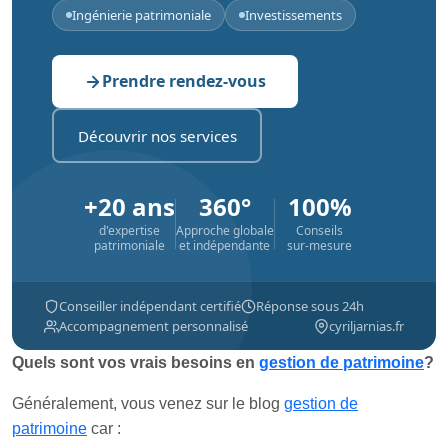
Ingénierie patrimoniale
Investissements
Prendre rendez-vous
Découvrir nos services
+20 ans
360°
100%
d'expertise
Approche globale
Conseils
patrimoniale
et indépendante
sur-mesure
Conseiller indépendant certifié
Réponse sous 24h
Accompagnement personnalisé
cyriljarnias.fr
Quels sont vos vrais besoins en
gestion de patrimoine
?
Généralement, vous venez sur le blog
gestion de
patrimoine
car :