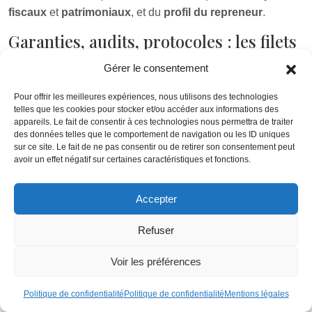
fiscaux
et
patrimoniaux
, et du
profil du repreneur
.
Garanties, audits, protocoles : les filets
de sécurité
Gérer le consentement
Chaque étape avant la
signature définitive
est une source
Pour offrir les meilleures expériences, nous utilisons des technologies
de
risques juridiques
si elle est mal gérée. D’où un
telles que les cookies pour stocker et/ou accéder aux informations des
enchaînement désormais classique :
appareils. Le fait de consentir à ces technologies nous permettra de traiter
des données telles que le comportement de navigation ou les ID uniques
sur ce site. Le fait de ne pas consentir ou de retirer son consentement peut
avoir un effet négatif sur certaines caractéristiques et fonctions.
BON À SAVOIR :
Accepter
La Lettre d’intention (LOI) cadre les grandes lignes
(prix, périmètre, calendrier, exclusivité) et doit être
Refuser
relue avec un avocat. La due diligence (audit
d’acquisition) examine capital, contrats, risques
Voir les préférences
sociaux, fiscaux et environnementaux ; un audit
préparé en amont évite mauvaises surprises et
Politique de confidentialité
Politique de confidentialité
Mentions légales
renégociations. Le protocole de cession détaille