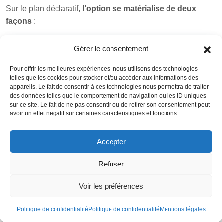
Sur le plan déclaratif,
l’option se matérialise de deux
façons
:
Gérer le consentement
Pour offrir les meilleures expériences, nous utilisons des technologies
telles que les cookies pour stocker et/ou accéder aux informations des
appareils. Le fait de consentir à ces technologies nous permettra de traiter
des données telles que le comportement de navigation ou les ID uniques
sur ce site. Le fait de ne pas consentir ou de retirer son consentement peut
avoir un effet négatif sur certaines caractéristiques et fonctions.
Accepter
Refuser
Ce diagramme illustre les différents formulaires fiscaux à utiliser
pour déclarer un déficit reporté en arrière et calculer la créance
Voir les préférences
d’impôt sur les sociétés.
Politique de confidentialité
Politique de confidentialité
Mentions légales
L’absence de dépôt de ce formulaire a une
conséquence