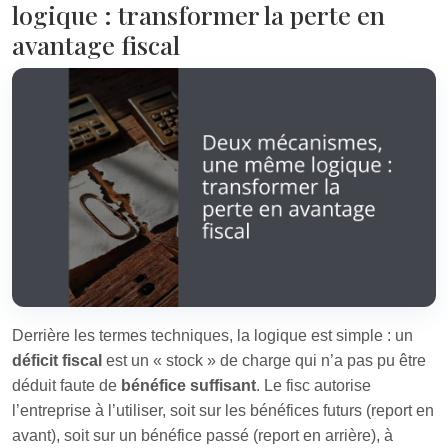
logique : transformer la perte en
avantage fiscal
Derrière les termes techniques, la logique est simple : un
déficit fiscal
est un « stock » de charge qui n’a pas pu être
déduit faute de
bénéfice suffisant
. Le fisc autorise
l’entreprise à l’utiliser, soit sur les bénéfices futurs (report en
avant), soit sur un bénéfice passé (report en arrière), à