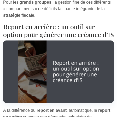
Pour les
grands groupes
, la gestion fine de ces différents
« compartiments » de déficits fait partie intégrante de la
stratégie fiscale
.
Report en arrière : un outil sur
option pour générer une créance d’IS
À la différence du
report en avant
, automatique, le
report
en arrière
suppose une démarche volontaire de