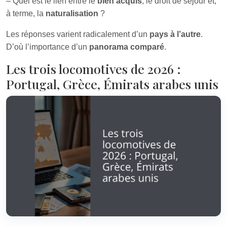
– Quel est le lien entre le
bien acquis
, le droit de séjour et,
à terme, la
naturalisation
?
Les réponses varient radicalement d’un
pays à l’autre
.
D’où l’importance d’un
panorama comparé
.
Les trois locomotives de 2026 :
Portugal, Grèce, Émirats arabes unis