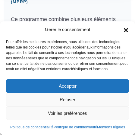
(MPRP)
Ce programme combine plusieurs éléments
clés pour les résidents permanents à Malte.
Gérer le consentement
Pour offrir les meilleures expériences, nous utilisons des technologies
telles que les cookies pour stocker et/ou accéder aux informations des
Investissement immobilier
appareils. Le fait de consentir à ces technologies nous permettra de traiter
des données telles que le comportement de navigation ou les ID uniques
Acquisition d’un bien immobilier répondant
sur ce site. Le fait de ne pas consentir ou de retirer son consentement peut
avoir un effet négatif sur certaines caractéristiques et fonctions.
aux critères du programme, avec un
investissement minimum requis.
Accepter
Refuser
Contribution gouvernementale
Voir les préférences
Versement d’une contribution non
Politique de confidentialité
Politique de confidentialité
Mentions légales
remboursable au gouvernement maltais,