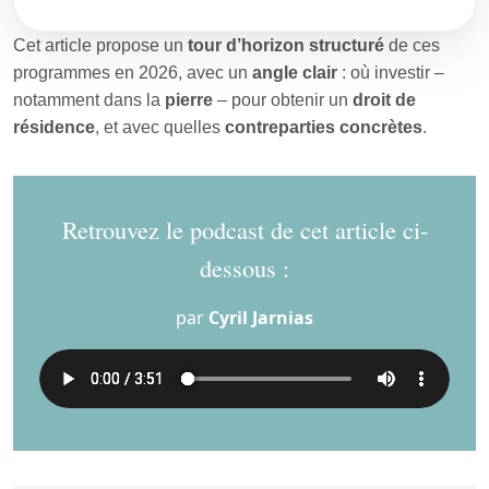
Cet article propose un
tour d’horizon structuré
de ces
programmes en 2026, avec un
angle clair
: où investir –
notamment dans la
pierre
– pour obtenir un
droit de
résidence
, et avec quelles
contreparties concrètes
.
Retrouvez le podcast de cet article ci-
dessous :
par
Cyril Jarnias