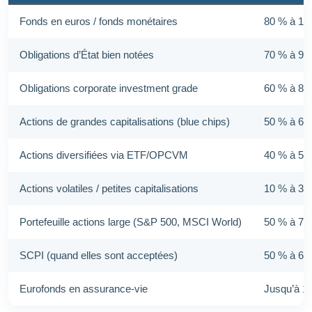
Fonds en euros / fonds monétaires
80 % à 10
Obligations d’État bien notées
70 % à 90
Obligations corporate investment grade
60 % à 80
Actions de grandes capitalisations (blue chips)
50 % à 60
Actions diversifiées via ETF/OPCVM
40 % à 50
Actions volatiles / petites capitalisations
10 % à 30
Portefeuille actions large (S&P 500, MSCI World)
50 % à 75
SCPI (quand elles sont acceptées)
50 % à 60
Eurofonds en assurance-vie
Jusqu’à 1