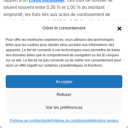
rapport à un
crédit immobilier
. Les frais de dossier se
situent souvent entre 0,30 % et 1,00 % du montant
emprunté, les frais liés aux actes de nantissement de
comptes-titres autour de 0,10 %–0,30 %, et les frais
Gérer le consentement
associés au nantissement de contrats d’assurance-vie sous
forme de forfaits (de 0 à quelques centaines d’euros). Il n’y
Pour offrir les meilleures expériences, nous utilisons des technologies
a ni taxe de publicité foncière, ni assurance emprunteur
telles que les cookies pour stocker et/ou accéder aux informations des
obligatoire, ce qui allège la facture globale. Certains acteurs
appareils. Le fait de consentir à ces technologies nous permettra de traiter
des données telles que le comportement de navigation ou les ID uniques
en ligne comme BoursoBank affichent même
0 € de frais
sur ce site. Le fait de ne pas consentir ou de retirer son consentement peut
de dossier
, de nantissement et de remboursement anticipé.
avoir un effet négatif sur certaines caractéristiques et fonctions.
Une comparaison utile : credit
Accepter
lombard, avance sur titres et compte
sur marge
Refuser
Voir les préférences
Politique de confidentialité
Politique de confidentialité
Mentions légales