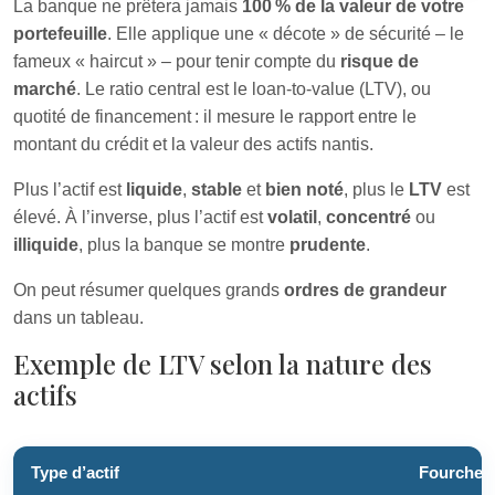
La banque ne prêtera jamais
100 % de la valeur de votre
portefeuille
. Elle applique une « décote » de sécurité – le
fameux « haircut » – pour tenir compte du
risque de
marché
. Le ratio central est le loan-to-value (LTV), ou
quotité de financement : il mesure le rapport entre le
montant du crédit et la valeur des actifs nantis.
Plus l’actif est
liquide
,
stable
et
bien noté
, plus le
LTV
est
élevé. À l’inverse, plus l’actif est
volatil
,
concentré
ou
illiquide
, plus la banque se montre
prudente
.
On peut résumer quelques grands
ordres de grandeur
dans un tableau.
Exemple de LTV selon la nature des
actifs
Type d’actif
Fourchett