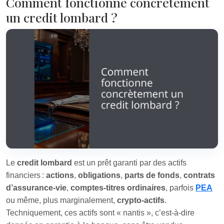
Comment fonctionne concrètement
un credit lombard ?
Le
credit lombard
est un prêt garanti par des actifs
financiers :
actions
,
obligations
,
parts de fonds
,
contrats
d’assurance-vie
,
comptes-titres ordinaires
, parfois
PEA
ou même, plus marginalement,
crypto-actifs
.
Techniquement, ces actifs sont « nantis », c’est-à-dire