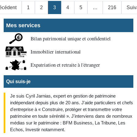
gination
écédent
1
2
3
4
5
…
216
Suiv
s
lications
Mes services
Bilan patrimonial unique et confidentiel
Immobilier international
Expatriation et retraite à l'étranger
Qui suis-je
Je suis Cyril Jarnias, expert en gestion de patrimoine
indépendant depuis plus de 20 ans. J'aide particuliers et chefs
d'entreprise à « Construire, protéger et transmettre votre
patrimoine en toute sérénité ». J'interviens dans de nombreux
médias sur le patrimoine : BFM Business, La Tribune, Les
Echos, Investir notamment.