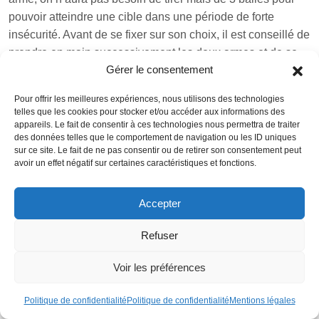
pouvoir atteindre une cible dans une période de forte
insécurité. Avant de se fixer sur son choix, il est conseillé de
prendre en main successivement les deux armes et de se
Gérer le consentement
fier à son ressenti.
Pourquoi par ailleurs s’obliger de choisir entre les deux
Pour offrir les meilleures expériences, nous utilisons des technologies
telles que les cookies pour stocker et/ou accéder aux informations des
quand on souhaite se constituer seulement
appareils. Le fait de consentir à ces technologies nous permettra de traiter
d’une
collection d’armes
bien diversifiée ?
des données telles que le comportement de navigation ou les ID uniques
sur ce site. Le fait de ne pas consentir ou de retirer son consentement peut
C. Des reproches pas toujours fondés
avoir un effet négatif sur certaines caractéristiques et fonctions.
sur les revolvers
Accepter
Arme de collection par excellence, le revolver est réputé
être une arme plus cher, malgré sa lourdeur et ses
Refuser
aspects techniques.
Il faut en effet être prêt à payer
jusqu’à 1500 Euros, voire plus, pour avoir un modèle
Voir les préférences
historique de type Korth et Smith, même s’il est toujours
possible de réaliser de bonnes affaires en prenant plus de
Politique de confidentialité
Politique de confidentialité
Mentions légales
temps pour faire ses recherches sur des sites suisses au