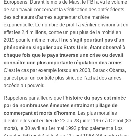
Européens. Durant le mois de Mars, le FBI a vu le volume
de son travail concernant la vérification des antécédents
des acheteurs d’armes augmenter d’une manière
exponentielle. Le nombre de profil à vérifier environnait en
effet les 2,4 millions, contre un peu plus de la moitié en
2019 pour le même mois.
Il ne s’agit pourtant pas d’un
phénomène singulier aux Etats-Unis, étant observé à
chaque fois que le pays traverse une crise ou devait
connaître une plus importante régulation des arme
s.
C’est le cas par exemple lorsqu’en 2008, Barack Obama,
qui est pour un contrôle plus strict de l’achat des armes,
accède au pouvoir.
Rappelons par ailleurs que
l’histoire du pays est minée
par de nombreuses émeutes entrainant pillage de
commerçant et morts d’homme
. Les plus mortelles
d’entre elles ont eu lieu le 23 au 28 juillet 1967 à Detroit (83
morts), le 30 avril au 1er mai 1992 principalement à Los
Angeles (59 morts) et le 4 au 11 avril 1968 (48 morts) dans