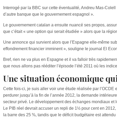
Interrogé par la BBC sur cette éventualité, Andreu Mas-Colell
d’autre banque que le gouvernement espagnol ».
Le gouvernement catalan a ensuite nuancé ses propos, assuran
que c’était « une option qui serait étudiée » alors que la régio
Une annonce qui survient alors que l’Espagne elle-même subi
effondrement financier imminent », souligne le journal El Eco
Bref, rien ne va plus en Espagne et il va falloir très rapideme
que nous allons pas rééditer l’épisode l’été 2011 où les indi
Une situation économique qui 
Cette fois-ci, je suis aller voir une étude réalisée par l’OCD
perdurer jusqu’à la fin de l’année 2012, la demande intérieure
secteur privé. Le développement des échanges mondiaux et les
Le PIB réel devrait accuser un repli de 1½ pour cent en 2012
la barre des 25 %, tandis que le déficit budgétaire est atten