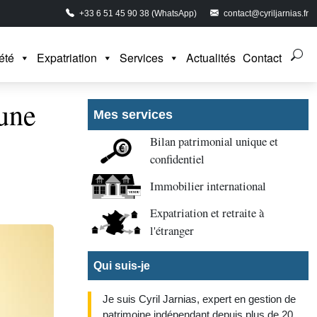
+33 6 51 45 90 38 (WhatsApp)
contact@cyriljarnias.fr
été
Expatriation
Services
Actualités
Contact
 une
Mes services
Bilan patrimonial unique et
confidentiel
Immobilier international
Expatriation et retraite à
l'étranger
Qui suis-je
Je suis Cyril Jarnias, expert en gestion de
patrimoine indépendant depuis plus de 20