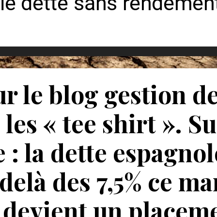
r le blog gestion d
es « tee shirt ». Su
 : la dette espagnol
-delà des 7,5% ce ma
le devient un placem