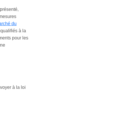
 présenté,
 mesures
rché du
ualifiés à la
ements pour les
une
voyer à la loi