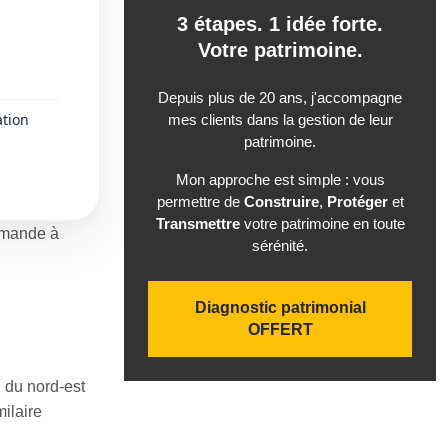
3 étapes. 1 idée forte.
Votre patrimoine.
Depuis plus de 20 ans, j'accompagne
ation
mes clients dans la gestion de leur
patrimoine.
Mon approche est simple : vous
permettre de
Construire
,
Protéger
et
Transmettre
votre patrimoine en toute
lemande à
sérénité.
Diagnostic patrimonial
OFFERT
n du nord-est
milaire