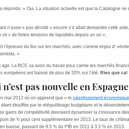
 a répondu: « Oui. La situation actuelle est que la Catalogne ne
t n’avoir « pas décidé » encore s’il allait demander cette aide
n vit « de fortes tensions de liquidités depuis un an ».
t l’épreuve du feu sur les marchés, avec comme enjeu d' »évite
nomista. »
nt agir. La BCE va avoir du travail pour calme les marchés financ
ces européens ont baissé de plus de 20% sur l’été.
Rien que ca!
n’est pas nouvelle en Espagne 
E en mai 2012 où on apprend que « le
ralentissement économiqu
 étant étouffée par le rééquilibrage budgétaire et le désendette
 gains de compétitivité devraient dynamiser la croissance des
, puis de ¾ pour cent supplémentaire en 2013. Le taux de chôma
du en baisse, passant de 8.5 % du PIB en 2011 à 3.3 % en 2013.