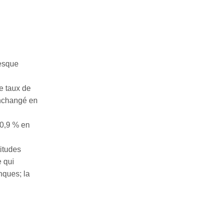
resque
e taux de
inchangé en
 0,9 % en
itudes
 qui
nques; la