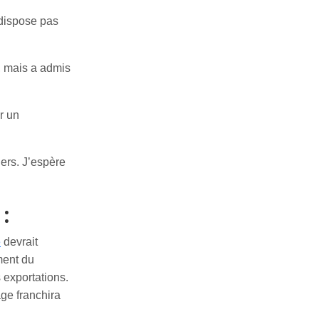
 dispose pas
, mais a admis
r un
iers. J’espère
:
e
devrait
ment du
 exportations.
ge franchira