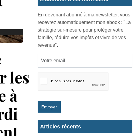
En devenant abonné à ma newsletter, vous
recevrez automatiquement mon ebook : "La
stratégie sur-mesure pour protéger votre
famille, réduire vos impôts et vivre de vos
revenus".
e
r les
e à
rdi
Envoyer
ent
Articles récents